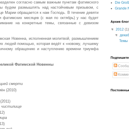
разделен согласно самым важным пунктам фатимского
Die Groß
мы будем размышлять над настойчивым призывом, с
Grande N
це Марии обращается к нам Господь. В течение девяти
и фатимских месяцев (с мая по октябрь) у нас будет
Архив блог
нимание на конкретные темы, связанные с девизом
▼
2012
(1)
▼
дека
мская Новенна, исполненная молитвой, размышлением
Темы 
гих людей помощью, которая ведёт к «новому, лучшему
к личному обращению и наступлению времени триумфа
Подпишите
еликой Фатимской Новенны
Сообщ
Комме
ацией смерти
ён (2010)
Постоянные
(2011)
ть чистилище
12)
 мира
13)
яет всё