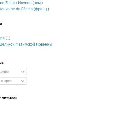
en Fatima-Novene (нем.)
euvaine de Fátima (франц.)
а
бря
(1)
Великой Фатимской Новенны
сь
ения
нтарии
 читатели