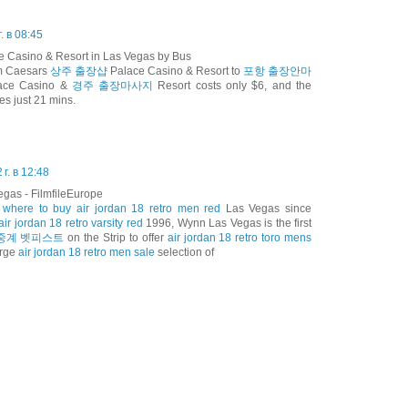
. в 08:45
e Casino & Resort in Las Vegas by Bus
om Caesars
상주 출장샵
Palace Casino & Resort to
포항 출장안마
ace Casino &
경주 출장마사지
Resort costs only $6, and the
s just 21 mins.
г. в 12:48
gas - FilmfileEurope
n
where to buy air jordan 18 retro men red
Las Vegas since
air jordan 18 retro varsity red
1996, Wynn Las Vegas is the first
중계 벳피스트
on the Strip to offer
air jordan 18 retro toro mens
arge
air jordan 18 retro men sale
selection of