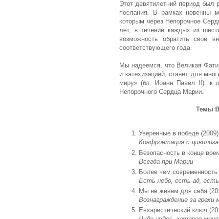
Этот девятилетний период был 
послания. В рамках новенны 
которым через Непорочное Серд
лет, в течение каждых из шест
возможность обратить своё в
соответствующего года.
Мы надеемся, что Великая Фати
и катехизацией, станет для мно
миру» (бл. Иоанн Павел II): 
Непорочного Сердца Марии.
Темы В
Уверенные в победе (2009)
Конфронтация с цивилиз
Безопасность в конце врем
Всегда при Марии
Более чем современность 
Есть небо, есть ад, ес
Мы не живём для себя (20
Вознаграждение за грехи
Евхаристический ключ (20
Чудо чудес, которое мен