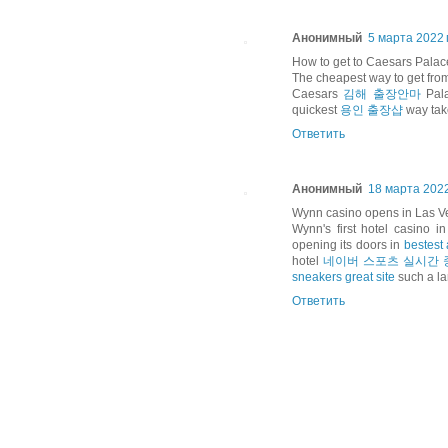
Анонимный
5 марта 2022 г
How to get to Caesars Palac
The cheapest way to get fr
Caesars
김해 출장안마
Pal
quickest
용인 출장샵
way take
Ответить
Анонимный
18 марта 2022 
Wynn casino opens in Las Ve
Wynn's first hotel casino i
opening its doors in
bestest 
hotel
네이버 스포츠 실시간 
sneakers great site
such a l
Ответить