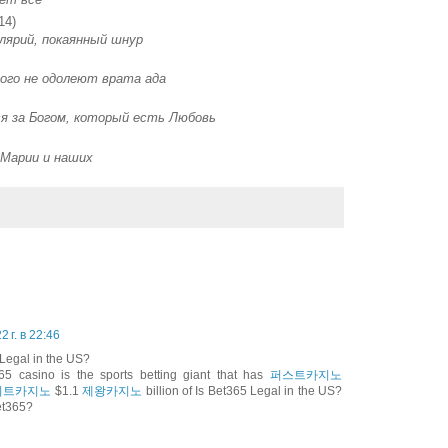
14)
улярий, покаянный шнур
ого не одолеют врата ада
я за Богом, который есть Любовь
 Марии и наших
 г. в 22:46
 Legal in the US?
5 casino is the sports betting giant that has
퍼스트카지노
리트카지노
$1.1
제왕카지노
billion of Is Bet365 Legal in the US?
et365?