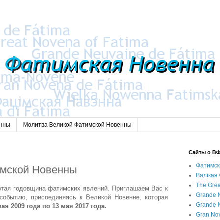
енны
Молитва Великой Фатимской Новенны
Сайты о ВФ
Фатимск
имской Новенны
Вялікая 
The Grea
сотая годовщина фатимских явлений. Приглашаем Вас к
Grande N
событию, присоединяясь к Великой Новенне, которая
Grande N
мая 2009 года по 13 мая 2017 года.
Gran Nov