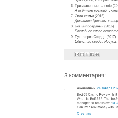
Приглашенные на небо (20
А всё-таки розарий, скап
Сила семьи (2015)
Домашняя Церковь, котор
Бог милосердный (2016)
Последнее слово остаётс
Путь через Сердце (2017)
Единство сердец Иисуса,
3 комментария:
Анонимный
24 января 2022
Bet365 Casino Review | Is it
What is Bet365? The bet36
managed to amass over
메
Can I win real money with B
Ответить