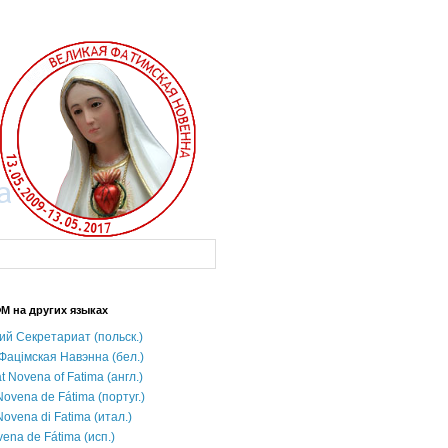
М на других языках
ий Секретариат (польск.)
Фацімская Навэнна (бел.)
t Novena of Fatima (англ.)
ovena de Fátima (португ.)
ovena di Fatima (итал.)
ena de Fátima (исп.)